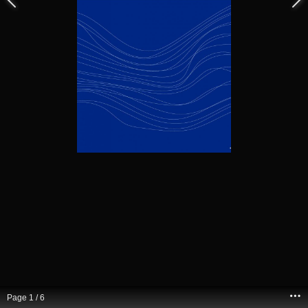
Page
1
/ 6